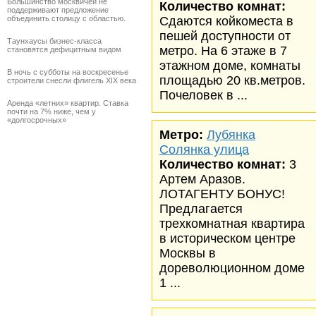
Большинство москвичей не
Количество комнат:
поддерживают предложение
объединить столицу с областью.
Сдаются койкоместа в
пешей доступности от
Таунхаусы бизнес-класса
метро. На 6 этаже в 7
становятся дефицитным видом
этажном доме, комнаты
В ночь с субботы на воскресенье
площадью 20 кв.метров.
строители снесли флигель XIX века
Почеловек в ...
Аренда «летних» квартир. Ставка
почти на 7% ниже, чем у
«долгосрочных»
Метро:
Лубянка
Солянка улица
Количество комнат:
3
Артем Аразов.
ЛОТАГЕНТУ БОНУС!
Предлагается
трехкомнатная квартира
в историческом центре
Москвы в
дореволюционном доме
1 ...