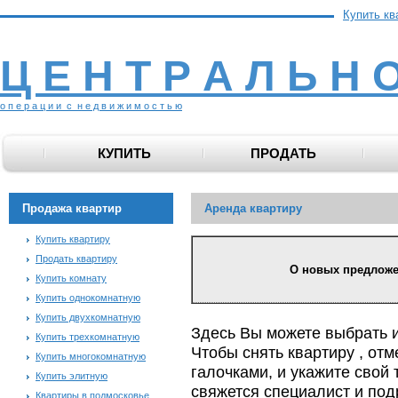
Купить кв
Ц Е Н Т Р А Л Ь Н 
о п е р а ц и и с н е д в и ж и м о с т ь ю
КУПИТЬ
ПРОДАТЬ
Продажа квартир
Аренда квартиру
Купить квартиру
Продать квартиру
О новых предложени
Купить комнату
Купить однокомнатную
Купить двухкомнатную
Здесь Вы можете выбрать 
Купить трехкомнатную
Чтобы снять квартиру , от
Купить многокомнатную
галочками, и укажите свой 
Купить элитную
свяжется специалист и по
Квартиры в подмосковье