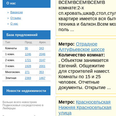
ВСЕМ!ВСЕМ!ВСЕМ!В
О нас
комнате:2-х
Вакансии
сп.кровать,шкаф,стол,сту
квартире имеется вся быт
Отзывы
техника и балкон.Всем м
О нас
поль ...
База предложений
Тип
Прод.
Арен.
Метро:
Отрадное
Комнаты
96
343
Алтуфьевское шоссе
Количество комнат:
1 комн.
1246
2046
. Объектом занимается
2 комн.
1721
3147
Евгений. Общежитие
3 комн.
1928
2001
для строителей намест.
Многокомн.
271
353
Комнаты по 15 и 25
Элитная
2369
1467
человек. Отчетные
документы. Открытие ...
Новости недвижимости
Метро:
Красносельская
Больше всего новостроек
Подмосковья сосредоточено в
Нижняя Красносельская
Люберцах
улица