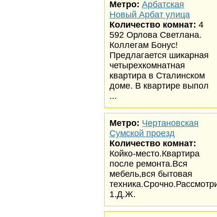
Метро:
Арбатская
Новый Арбат улица
Количество комнат:
4
592 Орлова Светлана.
Коллегам Бонус!
Предлагается шикарная
четырехкомнатная
квартира в Сталинском
доме. В квартире выпол
...
Метро:
Чертановская
Сумской проезд
Количество комнат:
Койко-место.Квартира
после ремонта.Вся
мебель,вся бытовая
техника.Срочно.Рассмотр
1.Д.Ж.