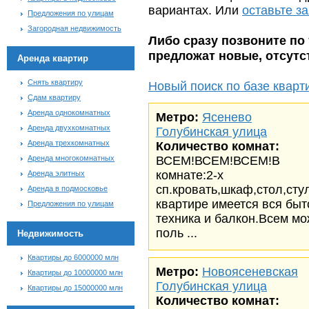
вариантах. Или
оставьте з
Предложения по улицам
Загородная недвижимость
Либо сразу позвоните по 
предложат новые, отсут
Аренда квартир
Снять квартиру
Новый поиск по базе кварт
Сдам квартиру
Аренда однокомнатных
Метро:
Ясенево
Аренда двухкомнатных
Голубинская улица
Аренда трехкомнатных
Количество комнат:
Аренда многокомнатных
ВСЕМ!ВСЕМ!ВСЕМ!В
комнате:2-х
Аренда элитных
сп.кровать,шкаф,стол,сту
Аренда в подмосковье
квартире имеется вся быт
Предложения по улицам
техника и балкон.Всем м
поль ...
Недвижимость
Квартиры до 6000000 млн
Метро:
Новоясеневская
Квартиры до 10000000 млн
Голубинская улица
Квартиры до 15000000 млн
Количество комнат: