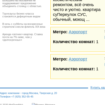
Большинство москвичей не
поддерживают предложение
ремонтом, всё очень
объединить столицу с областью.
чисто и уютно. квартира
Таунхаусы бизнес-класса
суПереулок СУС,
становятся дефицитным видом
обычный, моющ ...
В ночь с субботы на воскресенье
строители снесли флигель XIX века
Метро:
Аэропорт
Аренда «летних» квартир. Ставка
почти на 7% ниже, чем у
«долгосрочных»
Количество комнат:
1
Метро:
Аэропорт
Количество комнат:
1
Купить кв
Адрес компании - город Москва, Тверская д. 20
Телефон +7 (925) 352-55-45
© 2020 MoiDomMsk