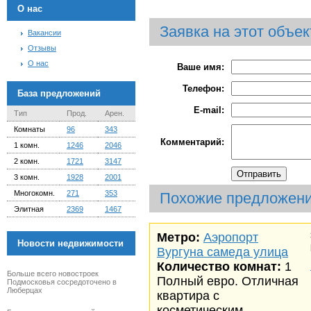
О нас
Заявка на этот объек
Вакансии
Отзывы
О нас
Ваше имя:
Телефон:
База предложений
E-mail:
Тип
Прод.
Арен.
Комнаты
96
343
Комментарий:
1 комн.
1246
2046
2 комн.
1721
3147
3 комн.
1928
2001
Многокомн.
271
353
Похожие предложен
Элитная
2369
1467
Метро:
Аэропорт
Новости недвижимости
Вургуна самеда улица
Количество комнат:
1
Больше всего новостроек
Полный евро. Отличная
Подмосковья сосредоточено в
Люберцах
квартира с
косметическим