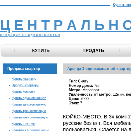
Купить кв
Ц Е Н Т Р А Л Ь Н 
о п е р а ц и и с н е д в и ж и м о с т ь ю
КУПИТЬ
ПРОДАТЬ
Продажа квартир
Аренда 1 однокомнатной кварти
Купить квартиру
Тип:
Снять
Продать квартиру
Номер дома:
7/5
Метро:
Аэропорт
Купить комнату
Удалённость от метро:
12мин. пе
Купить однокомнатную
Цена:
7000
Этаж:
7
Купить двухкомнатную
Купить трехкомнатную
КОЙКО-МЕСТО. В 3х комнат
Купить многокомнатную
русские без в/п. Вся мебел
Купить элитную
пользоваться. Сдается на 
Квартиры в подмосковье