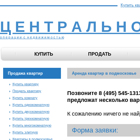
Купить кв
Ц Е Н Т Р А Л Ь Н 
о п е р а ц и и с н е д в и ж и м о с т ь ю
КУПИТЬ
ПРОДАТЬ
Продажа квартир
Аренда квартир в подмосковье
Купить квартиру
Продать квартиру
Позвоните 8 (495) 545-13
Купить комнату
предложат несколько вар
Купить однокомнатную
Купить двухкомнатную
К сожалению ничего не най
Купить трехкомнатную
Купить многокомнатную
Форма заявки:
Купить элитную
Квартиры в подмосковье