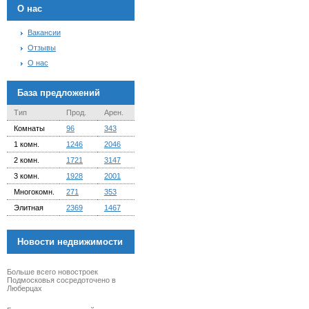
О нас
Вакансии
Отзывы
О нас
База предложений
Тип
Прод.
Арен.
Комнаты
96
343
1 комн.
1246
2046
2 комн.
1721
3147
3 комн.
1928
2001
Многокомн.
271
353
Элитная
2369
1467
Новости недвижимости
Больше всего новостроек
Подмосковья сосредоточено в
Люберцах