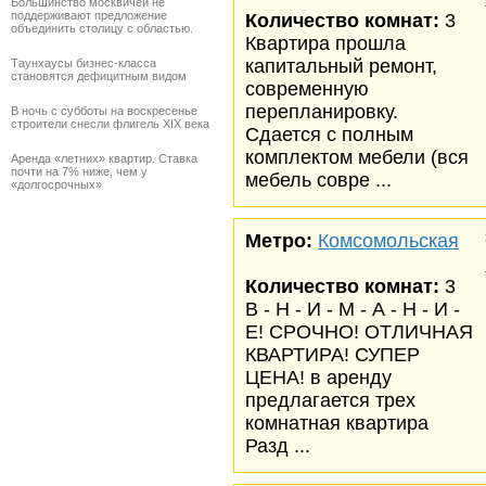
Большинство москвичей не
поддерживают предложение
Количество комнат:
3
объединить столицу с областью.
Квартира прошла
капитальный ремонт,
Таунхаусы бизнес-класса
становятся дефицитным видом
современную
перепланировку.
В ночь с субботы на воскресенье
строители снесли флигель XIX века
Сдается с полным
комплектом мебели (вся
Аренда «летних» квартир. Ставка
почти на 7% ниже, чем у
мебель совре ...
«долгосрочных»
Метро:
Комсомольская
Количество комнат:
3
В - Н - И - М - А - Н - И -
Е! СРОЧНО! ОТЛИЧНАЯ
КВАРТИРА! СУПЕР
ЦЕНА! в аренду
предлагается трех
комнатная квартира
Разд ...