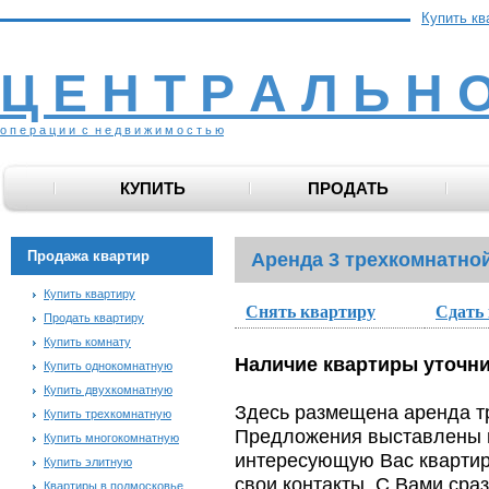
Купить кв
Ц Е Н Т Р А Л Ь Н 
о п е р а ц и и с н е д в и ж и м о с т ь ю
КУПИТЬ
ПРОДАТЬ
Продажа квартир
Аренда 3 трехкомнатно
Купить квартиру
Снять квартиру
Сдать
Продать квартиру
Купить комнату
Наличие квартиры уточните
Купить однокомнатную
Купить двухкомнатную
Здесь размещена аренда т
Купить трехкомнатную
Предложения выставлены п
Купить многокомнатную
интересующую Вас квартиру
Купить элитную
свои контакты. С Вами сра
Квартиры в подмосковье