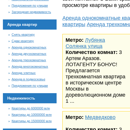
просмотре квартиры в удоб
Предложения по улицам
Загородная недвижимость
Аренда однокомнатные кв
квартиры
Аренда трехкомн
Аренда квартир
Снять квартиру
Метро:
Лубянка
Сдам квартиру
Солянка улица
Аренда однокомнатных
Количество комнат:
3
Аренда двухкомнатных
Артем Аразов.
Аренда трехкомнатных
ЛОТАГЕНТУ БОНУС!
Аренда многокомнатных
Предлагается
Аренда элитных
трехкомнатная квартира
Аренда в подмосковье
в историческом центре
Предложения по улицам
Москвы в
дореволюционном доме
Недвижимость
1 ...
Квартиры до 6000000 млн
Квартиры до 10000000 млн
Метро:
Медведково
Квартиры до 15000000 млн
Количество комнат:
3