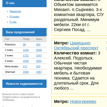
О нас
Объектом занимается
Михаил. п.Сырнево. 3-х
Вакансии
комнатная квартира, С/У
Отзывы
раздельный. Минимум
О нас
мебели. 22км от г.
Сергиев Посад. ...
База предложений
Тип
Прод.
Арен.
Метро:
Царицыно
Комнаты
96
343
Октябрьский проспект
1 комн.
1246
2046
Количество комнат:
3
2 комн.
1721
3147
Алексей. Подольск.
3 комн.
1928
2001
Обычная чистая
Многокомн.
271
353
квартира. Необходимая
Элитная
2369
1467
мебель и бытовая
техника. Сдается на
длительный срок. Для
Новости недвижимости
любого ...
Больше всего новостроек
Подмосковья сосредоточено в
Люберцах
Метро:
Новогиреево