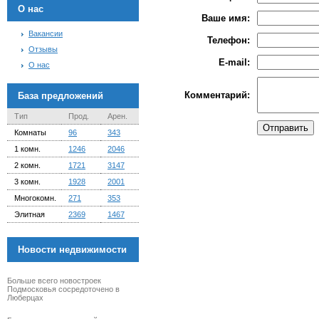
О нас
Ваше имя
:
Вакансии
Телефон
:
Отзывы
E-mail
:
О нас
Комментарий
:
База предложений
Тип
Прод.
Арен.
Комнаты
96
343
1 комн.
1246
2046
2 комн.
1721
3147
3 комн.
1928
2001
Многокомн.
271
353
Элитная
2369
1467
Новости недвижимости
Больше всего новостроек
Подмосковья сосредоточено в
Люберцах