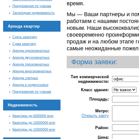
время.
Предложения по улицам
Загородная недвижимость
Мы — Ваши партнеры и по
работаем с нашими постоя
Аренда квартир
новым. Наши высококвали
своевременно проинформиру
Снять квартиру
продаж и на любом этапе г
Сдам квартиру
самые неожиданные пожела
Аренда однокомнатных
Аренда двухкомнатных
Форма заявки:
Аренда трехкомнатных
Аренда многокомнатных
Тип коммерчес
кой
Аренда элитных
недвижимости
:
Аренда в подмосковье
Класс здания
:
Предложения по улицам
Площадь
:
Недвижимость
Метро
:
Открыть карту
Квартиры до 6000000 млн
Квартиры до 10000000 млн
Район
:
Квартиры до 15000000 млн
Цена
: