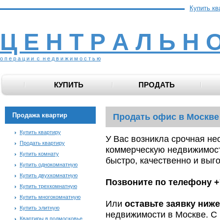
Купить кв
Ц Е Н Т Р А Л Ь Н 
о п е р а ц и и с н е д в и ж и м о с т ь ю
КУПИТЬ
ПРОДАТЬ
Продажа квартир
Продать офис в Москве
Купить квартиру
У Вас возникла срочная не
Продать квартиру
коммерческую недвижимост
Купить комнату
быстро, качественно и выг
Купить однокомнатную
Купить двухкомнатную
Позвоните по телефону +7
Купить трехкомнатную
Купить многокомнатную
Или
оставьте заявку ниже
Купить элитную
недвижимости в Москве. С 
Квартиры в подмосковье