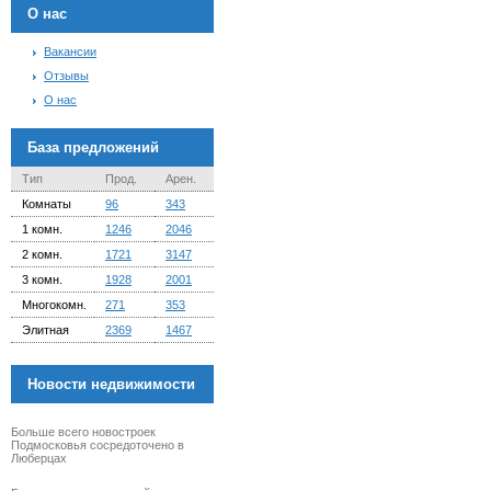
О нас
Вакансии
Отзывы
О нас
База предложений
Тип
Прод.
Арен.
Комнаты
96
343
1 комн.
1246
2046
2 комн.
1721
3147
3 комн.
1928
2001
Многокомн.
271
353
Элитная
2369
1467
Новости недвижимости
Больше всего новостроек
Подмосковья сосредоточено в
Люберцах