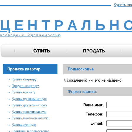
Купить кв
Ц Е Н Т Р А Л Ь Н 
о п е р а ц и и с н е д в и ж и м о с т ь ю
КУПИТЬ
ПРОДАТЬ
Продажа квартир
Подмосковье
Купить квартиру
К сожалению ничего не найдено.
Продать квартиру
Форма заявки:
Купить комнату
Купить однокомнатную
Ваше имя:
Купить двухкомнатную
Купить трехкомнатную
Телефон:
Купить многокомнатную
E-mail:
Купить элитную
Квартиры в подмосковье