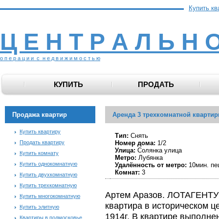
Купить кв
Ц Е Н Т Р А Л Ь Н 
о п е р а ц и и с н е д в и ж и м о с т ь ю
КУПИТЬ
ПРОДАТЬ
Продажа квартир
Аренда 3 трехкомнатной квартир
Купить квартиру
Тип:
Снять
Продать квартиру
Номер дома:
1/2
Улица:
Солянка улица
Купить комнату
Метро:
Лубянка
Купить однокомнатную
Удалённость от метро:
10мин. пе
Комнат:
3
Купить двухкомнатную
Купить трехкомнатную
Артем Аразов. ЛОТАГЕНТУ
Купить многокомнатную
квартира в историческом 
Купить элитную
1914г. В квартире выполне
Квартиры в подмосковье