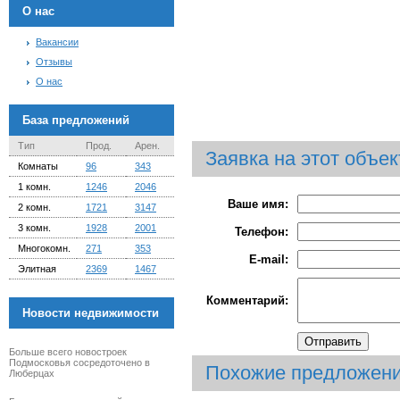
О нас
Вакансии
Отзывы
О нас
База предложений
Тип
Прод.
Арен.
Заявка на этот объек
Комнаты
96
343
1 комн.
1246
2046
Ваше имя:
2 комн.
1721
3147
3 комн.
1928
2001
Телефон:
Многокомн.
271
353
E-mail:
Элитная
2369
1467
Комментарий:
Новости недвижимости
Больше всего новостроек
Подмосковья сосредоточено в
Похожие предложен
Люберцах