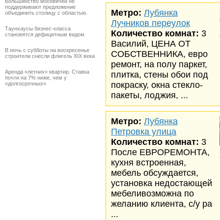
Большинство москвичей не
поддерживают предложение
Метро:
Лубянка
объединить столицу с областью.
Лучников переулок
Таунхаусы бизнес-класса
Количество комнат:
3
становятся дефицитным видом
Василий, ЦЕНА ОТ
В ночь с субботы на воскресенье
СОБСТВЕННИКА, евро
строители снесли флигель XIX века
ремонт, на полу паркет,
Аренда «летних» квартир. Ставка
плитка, стены обои под
почти на 7% ниже, чем у
покраску, окна стекло-
«долгосрочных»
пакеты, лоджия, ...
Метро:
Лубянка
Петровка улица
Количество комнат:
3
После ЕВРОРЕМОНТА,
кухня встроенная,
мебель обсуждается,
установка недостающей
мебеливозможна по
желанию клиента, с/у ра
...