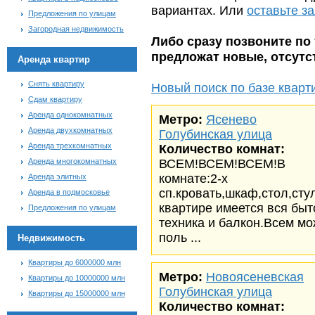
вариантах. Или
оставьте з
Предложения по улицам
Загородная недвижимость
Либо сразу позвоните по 
предложат новые, отсут
Аренда квартир
Снять квартиру
Новый поиск по базе кварт
Сдам квартиру
Аренда однокомнатных
Метро:
Ясенево
Аренда двухкомнатных
Голубинская улица
Аренда трехкомнатных
Количество комнат:
Аренда многокомнатных
ВСЕМ!ВСЕМ!ВСЕМ!В
комнате:2-х
Аренда элитных
сп.кровать,шкаф,стол,сту
Аренда в подмосковье
квартире имеется вся быт
Предложения по улицам
техника и балкон.Всем м
поль ...
Недвижимость
Квартиры до 6000000 млн
Метро:
Новоясеневская
Квартиры до 10000000 млн
Голубинская улица
Квартиры до 15000000 млн
Количество комнат: