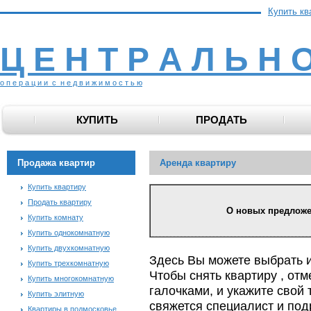
Купить кв
Ц Е Н Т Р А Л Ь Н 
о п е р а ц и и с н е д в и ж и м о с т ь ю
КУПИТЬ
ПРОДАТЬ
Продажа квартир
Аренда квартиру
Купить квартиру
Продать квартиру
О новых предложени
Купить комнату
Купить однокомнатную
Купить двухкомнатную
Здесь Вы можете выбрать 
Купить трехкомнатную
Чтобы снять квартиру , от
Купить многокомнатную
галочками, и укажите свой 
Купить элитную
свяжется специалист и по
Квартиры в подмосковье