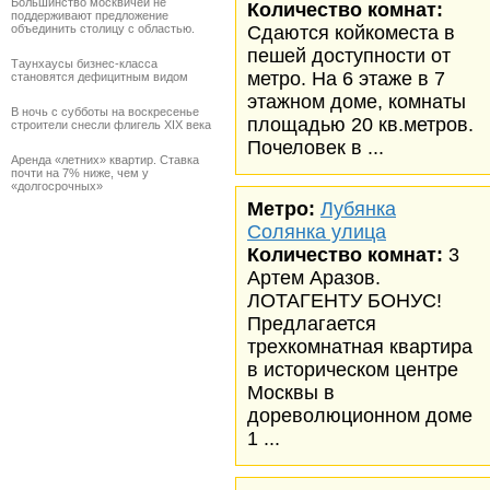
Большинство москвичей не
Количество комнат:
поддерживают предложение
объединить столицу с областью.
Сдаются койкоместа в
пешей доступности от
Таунхаусы бизнес-класса
метро. На 6 этаже в 7
становятся дефицитным видом
этажном доме, комнаты
В ночь с субботы на воскресенье
площадью 20 кв.метров.
строители снесли флигель XIX века
Почеловек в ...
Аренда «летних» квартир. Ставка
почти на 7% ниже, чем у
«долгосрочных»
Метро:
Лубянка
Солянка улица
Количество комнат:
3
Артем Аразов.
ЛОТАГЕНТУ БОНУС!
Предлагается
трехкомнатная квартира
в историческом центре
Москвы в
дореволюционном доме
1 ...