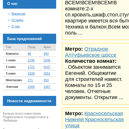
ВСЕМ!ВСЕМ!ВСЕМ!В
О нас
комнате:2-х
Вакансии
сп.кровать,шкаф,стол,сту
квартире имеется вся быт
Отзывы
техника и балкон.Всем м
О нас
поль ...
База предложений
Тип
Прод.
Арен.
Метро:
Отрадное
Комнаты
96
343
Алтуфьевское шоссе
Количество комнат:
1 комн.
1246
2046
. Объектом занимается
2 комн.
1721
3147
Евгений. Общежитие
3 комн.
1928
2001
для строителей намест.
Многокомн.
271
353
Комнаты по 15 и 25
Элитная
2369
1467
человек. Отчетные
документы. Открытие ...
Новости недвижимости
Метро:
Красносельская
Больше всего новостроек
Подмосковья сосредоточено в
Нижняя Красносельская
Люберцах
улица