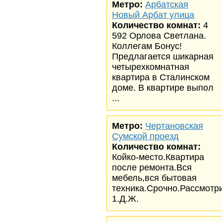
Метро:
Арбатская
Новый Арбат улица
Количество комнат:
4
592 Орлова Светлана.
Коллегам Бонус!
Предлагается шикарная
четырехкомнатная
квартира в Сталинском
доме. В квартире выпол
...
Метро:
Чертановская
Сумской проезд
Количество комнат:
Койко-место.Квартира
после ремонта.Вся
мебель,вся бытовая
техника.Срочно.Рассмотр
1.Д.Ж.