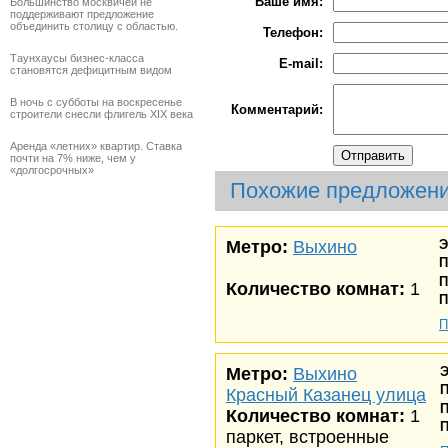
Ваше имя:
Большинство москвичей не
поддерживают предложение
объединить столицу с областью.
Телефон:
Таунхаусы бизнес-класса
E-mail:
становятся дефицитным видом
В ночь с субботы на воскресенье
Комментарий:
строители снесли флигель XIX века
Аренда «летних» квартир. Ставка
почти на 7% ниже, чем у
«долгосрочных»
Похожие предложен
Метро:
Выхино
Э
П
П
Количество комнат:
1
П
П
Метро:
Выхино
Э
Красный Казанец улица
П
Количество комнат:
1
П
паркет, встроенные