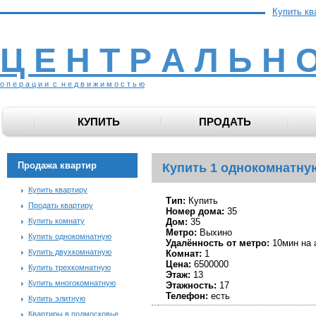
Купить кв
Ц Е Н Т Р А Л Ь Н 
о п е р а ц и и с н е д в и ж и м о с т ь ю
КУПИТЬ
ПРОДАТЬ
Продажа квартир
Купить 1 однокомнатну
Купить квартиру
Тип:
Купить
Продать квартиру
Номер дома:
35
Купить комнату
Дом:
35
Метро:
Выхино
Купить однокомнатную
Удалённость от метро:
10мин на 
Купить двухкомнатную
Комнат:
1
Цена:
6500000
Купить трехкомнатную
Этаж:
13
Купить многокомнатную
Этажность:
17
Телефон:
есть
Купить элитную
Квартиры в подмосковье