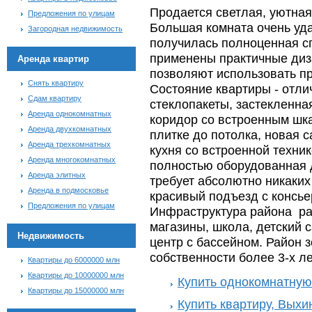
Продается светлая, уютная
Предложения по улицам
Большая комната очень уда
Загородная недвижимость
получилась полноценная сп
применены практичные диз
Аренда квартир
позволяют использовать п
Снять квартиру
Состояние квартиры - отли
Сдам квартиру
стеклопакеты, застекленна
Аренда однокомнатных
коридор со встроенным шк
Аренда двухкомнатных
плитке до потолка, новая 
Аренда трехкомнатных
кухня со встроенной техник
Аренда многокомнатных
полностью оборудованная д
Аренда элитных
требует абсолютно никаки
Аренда в подмосковье
красивый подъезд с консье
Предложения по улицам
Инфраструктура района ра
магазины, школа, детский с
Недвижимость
центр с бассейном. Район з
собственности более 3-х ле
Квартиры до 6000000 млн
Квартиры до 10000000 млн
Купить однокомнатную
Квартиры до 15000000 млн
Купить квартиру, Вых