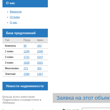
О нас
Вакансии
Отзывы
О нас
База предложений
Тип
Прод.
Арен.
Комнаты
96
343
1 комн.
1246
2046
2 комн.
1721
3147
3 комн.
1928
2001
Многокомн.
271
353
Элитная
2369
1467
Новости недвижимости
Заявка на этот объек
Больше всего новостроек
Подмосковья сосредоточено в
Люберцах