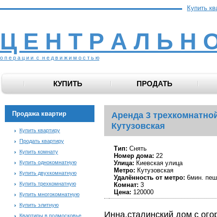
Купить кв
Ц Е Н Т Р А Л Ь Н 
о п е р а ц и и с н е д в и ж и м о с т ь ю
КУПИТЬ
ПРОДАТЬ
Продажа квартир
Аренда 3 трехкомнатной
Кутузовская
Купить квартиру
Продать квартиру
Тип:
Снять
Купить комнату
Номер дома:
22
Купить однокомнатную
Улица:
Киевская улица
Метро:
Кутузовская
Купить двухкомнатную
Удалённость от метро:
6мин. пеш
Купить трехкомнатную
Комнат:
3
Цена:
120000
Купить многокомнатную
Купить элитную
Инна,сталинский дом с ого
Квартиры в подмосковье