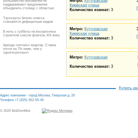
Метро:
Кутузовская
Большинство москвичей не
поддерживают предложение
Киевская улица
объединить столицу с областью.
Количество комнат:
3
Таунхаусы бизнес-класса
становятся дефицитным видом
Метро:
Кутузовская
В ночь с субботы на воскресенье
Киевская улица
строители снесли флигель XIX века
Количество комнат:
3
Аренда «летних» квартир. Ставка
почти на 7% ниже, чем у
«долгосрочных»
Метро:
Кутузовская
Количество комнат:
3
Купить кв
Адрес компании - город Москва, Тверская д. 20
Телефон +7 (925) 352-55-45
© 2020 MoiDomMsk