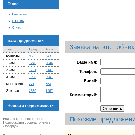
О нас
Вакансии
Отзывы
О нас
База предложений
Заявка на этот объек
Тип
Прод.
Арен.
Комнаты
96
343
Ваше имя:
1 комн.
1246
2046
2 комн.
1721
3147
Телефон:
3 комн.
1928
2001
E-mail:
Многокомн.
271
353
Элитная
2369
1467
Комментарий:
Новости недвижимости
Похожие предложен
Больше всего новостроек
Подмосковья сосредоточено в
Люберцах