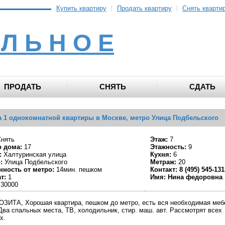
Купить квартиру
Продать квартиру
Снять кварти
 Л Ь Н О Е
ПРОДАТЬ
СНЯТЬ
СДАТЬ
 1 однокомнатной квартиры в Москве, метро Улица Подбельского
нять
Этаж:
7
 дома:
17
Этажность:
9
:
Халтуринская улица
Кухня:
6
:
Улица Подбельского
Метраж:
20
нность от метро:
14мин. пешком
Контакт:
8 (495) 545-131
т:
1
Имя:
Нина федоровна
30000
ЗИТА, Хорошая квартира, пешком до метро, есть вся необходимая меб
Два спальных места, ТВ, холодильник, стир. маш. авт. Рассмотрят всех
х.