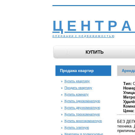
Ц Е Н Т Р А
о п е р а ц и и с н е д в и ж и м о с т ь ю
КУПИТЬ
Продажа квартир
Аренда
Купить квартиру
Тип:
С
Продать квартиру
Номер
Улица
Купить комнату
Метро
Купить однокомнатную
Удалё
Комна
Купить двухкомнатную
Цена:
Купить трехкомнатную
Купить многокомнатную
БЕЗ ДЕПО
техника. 
Купить элитную
приличны
Квартиры в подмосковье