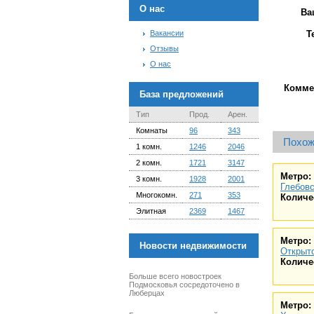
О нас
Ва
Вакансии
Т
Отзывы
О нас
Комме
База предложений
Тип
Прод.
Арен.
Комнаты
96
343
Похож
1 комн.
1246
2046
2 комн.
1721
3147
Метро:
3 комн.
1928
2001
Глебовс
Многокомн.
271
353
Количе
Элитная
2369
1467
Метро:
Новости недвижимости
Открыт
Количе
Больше всего новостроек
Подмосковья сосредоточено в
Люберцах
Метро: