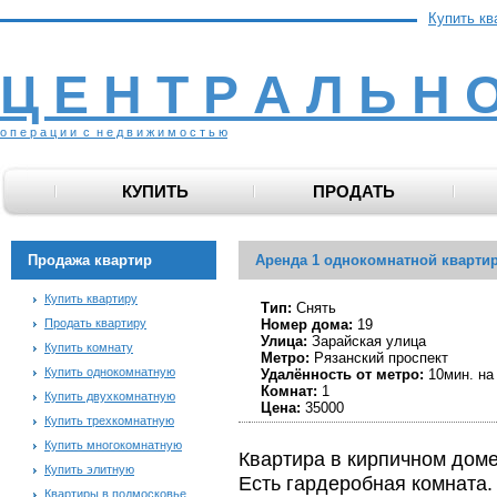
Купить кв
Ц Е Н Т Р А Л Ь Н 
о п е р а ц и и с н е д в и ж и м о с т ь ю
КУПИТЬ
ПРОДАТЬ
Продажа квартир
Аренда 1 однокомнатной квартир
Купить квартиру
Тип:
Снять
Продать квартиру
Номер дома:
19
Улица:
Зарайская улица
Купить комнату
Метро:
Рязанский проспект
Купить однокомнатную
Удалённость от метро:
10мин. на
Комнат:
1
Купить двухкомнатную
Цена:
35000
Купить трехкомнатную
Купить многокомнатную
Квартира в кирпичном доме
Купить элитную
Есть гардеробная комната.
Квартиры в подмосковье