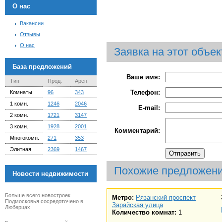
О нас
Вакансии
Отзывы
О нас
Заявка на этот объек
База предложений
Ваше имя:
Тип
Прод.
Арен.
Телефон:
Комнаты
96
343
1 комн.
1246
2046
E-mail:
2 комн.
1721
3147
3 комн.
1928
2001
Комментарий:
Многокомн.
271
353
Элитная
2369
1467
Похожие предложен
Новости недвижимости
Больше всего новостроек
Метро:
Рязанский проспект
Подмосковья сосредоточено в
Зарайская улица
Люберцах
Количество комнат:
1