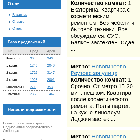
Количество комнат:
1
О нас
Екатерина. Квартира с
Вакансии
косметическим
Отзывы
ремонтом. Без мебели и
бытовой техники. Все
О нас
обсуждается. СУС.
Балкон застеклен. Сдае
База предложений
...
Тип
Прод.
Арен.
Комнаты
96
343
1 комн.
1246
2046
Метро:
Новогиреево
Реутовская улица
2 комн.
1721
3147
Количество комнат:
1
3 комн.
1928
2001
Срочно. От метро 15-20
Многокомн.
271
353
мин. пешком. Квартира
Элитная
2369
1467
после косметического
ремонта. Полы партет,
Новости недвижимости
на кухне линолеум.
Лоджия застек ...
Больше всего новостроек
Подмосковья сосредоточено в
Люберцах
Метро:
Новогиреево