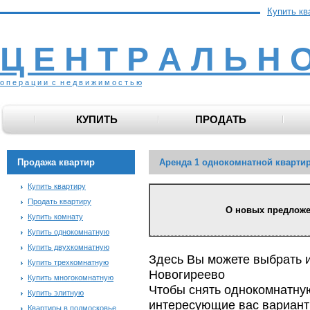
Купить кв
Ц Е Н Т Р А Л Ь Н 
о п е р а ц и и с н е д в и ж и м о с т ь ю
КУПИТЬ
ПРОДАТЬ
Продажа квартир
Аренда 1 однокомнатной кварти
Купить квартиру
Продать квартиру
О новых предложени
Купить комнату
Купить однокомнатную
Купить двухкомнатную
Здесь Вы можете выбрать 
Купить трехкомнатную
Новогиреево
Купить многокомнатную
Чтобы снять однокомнатную
Купить элитную
интересующие вас варианты
Квартиры в подмосковье