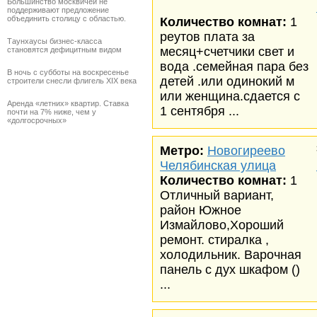
Большинство москвичей не
поддерживают предложение
объединить столицу с областью.
Количество комнат:
1
реутов плата за
Таунхаусы бизнес-класса
месяц+счетчики свет и
становятся дефицитным видом
вода .семейная пара без
В ночь с субботы на воскресенье
детей .или одинокий м
строители снесли флигель XIX века
или женщина.сдается с
Аренда «летних» квартир. Ставка
1 сентября ...
почти на 7% ниже, чем у
«долгосрочных»
Метро:
Новогиреево
Челябинская улица
Количество комнат:
1
Отличный вариант,
район Южное
Измайлово,Хороший
ремонт. стиралка ,
холодильник. Варочная
панель с дух шкафом ()
...