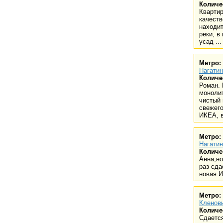
Количе
Квартир
качест
находит
реки, в
усад ...
Метро:
Нагати
Количе
Роман. 
монолит
чистый 
свежего
ИКЕА, в
Метро:
Нагати
Количе
Анна,но
раз сда
новая И
Метро:
Кленов
Количе
Сдаетс