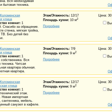
ена. Вся необходимая
и бытовая техника.
Оф
Коломенская
Этаж/Этажность:
12/17
Цена: 30
я улица
2
Площадь кухни:
10 м
ство комнат:
1
Вы
Подробнее
. Спасибо за обращение.
те стенка, мягкая тройка,
 ТВ. Без детей без
ых.
Оф
Коломенская
Этаж/Этажность:
7/9
Цена: 30
я улица
2
Площадь кухни:
9 м
ство комнат:
1
Вы
Подробнее
 собственника. Вся
 техника. Читсая
ная квартира обычная.
ютная квартира.
Оф
Коломенская
Этаж/Этажность:
12/17
Цена: 30
ская улица
2
Площадь кухни:
9 м
ство комнат:
1
Вы
Подробнее
технический этаж.
. Новая импортная
, сантехника, мебель.
енный санузел в кафеле.
Оф