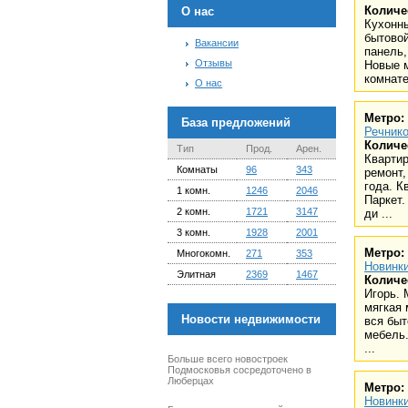
Количе
О нас
Кухонны
бытовой
Вакансии
панель,
Отзывы
Новые 
комнате-
О нас
Метро:
База предложений
Речнико
Количе
Тип
Прод.
Арен.
Квартир
Комнаты
96
343
ремонт,
года. К
1 комн.
1246
2046
Паркет.
2 комн.
1721
3147
ди ...
3 комн.
1928
2001
Метро:
Многокомн.
271
353
Новинк
Элитная
2369
1467
Количе
Игорь. 
мягкая 
Новости недвижимости
вся быт
мебель.
...
Больше всего новостроек
Подмосковья сосредоточено в
Люберцах
Метро:
Новинк