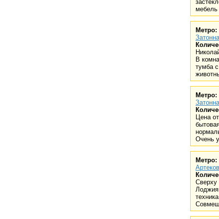
застекл
мебель 
Метро:
Затонна
Количе
Николай
В комна
тумба с
животн
Метро:
Затонна
Количе
Цена от
бытовая
нормаль
Очень у
Метро:
Артеков
Количе
Сверху 
Лоджия
техника
Совмещ