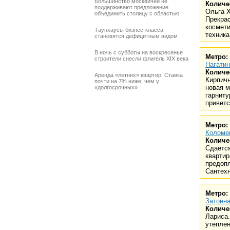
Большинство москвичей не
Количе
поддерживают предложение
Ольга Х
объединить столицу с областью.
Прекрас
космети
Таунхаусы бизнес-класса
техника
становятся дефицитным видом
В ночь с субботы на воскресенье
Метро:
строители снесли флигель XIX века
Нагатин
Количе
Аренда «летних» квартир. Ставка
Кирпичн
почти на 7% ниже, чем у
новая 
«долгосрочных»
гарниту
приветс
Метро:
Коломе
Количе
Сдаетс
квартир
предопл
Сантехн
Метро:
Затонна
Количе
Лариса.
утеплен