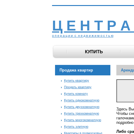
Ц Е Н Т Р А
о п е р а ц и и с н е д в и ж и м о с т ь ю
КУПИТЬ
Продажа квартир
Аренда
Купить квартиру
Продать квартиру
Купить комнату
Купить однокомнатную
Купить двухкомнатную
Здесь Вы
Чтобы сн
Купить трехкомнатную
галочкам
Купить многокомнатную
подробно
Купить элитную
Либо сра
Квартиры в подмосковье