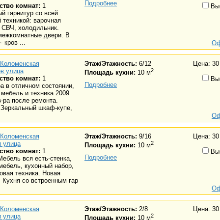
Подробнее
ство комнат:
1
Вы
й гарнитур со всей
 техникой: варочная
 СВЧ, холодильник.
межкомнатные двери. В
 кров ...
Оф
Коломенская
Этаж/Этажность:
6/12
Цена: 30
в улица
2
Площадь кухни:
10 м
ство комнат:
1
Вы
Подробнее
а в отличном состоянии,
 мебель и техника 2009
в-ра после ремонта.
 Зеркальный шкаф-купе,
Оф
Коломенская
Этаж/Этажность:
9/16
Цена: 30
и улица
2
Площадь кухни:
10 м
ство комнат:
1
Вы
Подробнее
Мебель вся есть-стенка,
мебель, кухонный набор,
овая техника. Новая
 Кухня со встроенным гар
Оф
Коломенская
Этаж/Этажность:
2/8
Цена: 30
и улица
2
Площадь кухни:
10 м