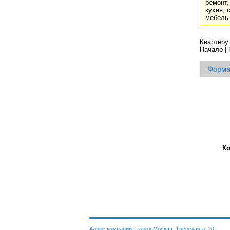
ремонт,
кухня, 
мебель.
Квартиру 
Начало | 
Форма
К
Адрес компании - город Москва, Тверская д. 20