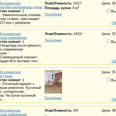
Коломенская
Этаж/Этажность:
14/17
Цена: 30
ика Миллионщикова улица
2
Площадь кухни:
8 м
ство комнат:
1
Вы
Подробнее
. Замечательные хозяева.
сиян славян. приглашают
 СП или с ребенком.
Оф
Коломенская
Этаж/Этажность:
14/14
Цена: 32
нская набережная
Подробнее
ство комнат:
1
Вы
.Квартира после ремонта
о,современная
рная
.Совмещенный санузел-
ндарт.Вся бытовая техн ...
Оф
Коломенская
Цена: 35
в улица
ство комнат:
1
Вы
. Отличный вариант с
нным ремонтом. Кухонный
р, холодильник,
ор. На кухне кухонный
Подробнее
, ...
Оф
Коломенская
Этаж/Этажность:
5/9
Цена: 38
нская набережная