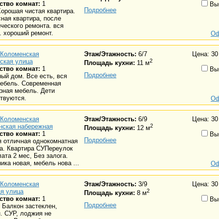
ство комнат:
1
Вы
Подробнее
орошая чистая квартира.
ная квартира, после
ческого ремонта. вся
. хороший ремонт.
Оф
Коломенская
Этаж/Этажность:
6/7
Цена: 30
ская улица
2
Площадь кухни:
11 м
ство комнат:
1
Вы
Подробнее
ый дом. Все есть, вся
мебель. Современная
рная мебель. Дети
твуются.
Оф
Коломенская
Этаж/Этажность:
6/9
Цена: 30
нская набережная
2
Площадь кухни:
12 м
ство комнат:
1
Вы
Подробнее
я отличная однокомнатная
а. Квартира СУПереулок
ата 2 мес, Без залога.
ика новая, мебель нова ...
Оф
Коломенская
Этаж/Этажность:
3/9
Цена: 30
я улица
2
Площадь кухни:
8 м
ство комнат:
1
Вы
Подробнее
 Балкон застеклен,
. СУР, лоджия не