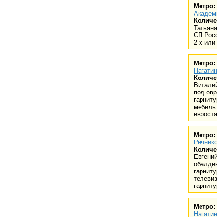
Метро:
Академ
Количе
Татьяна
СП Рос
2-х или
Метро:
Нагати
Количе
Виталий
под евр
гарниту
мебель
евроста
Метро:
Речнико
Количе
Евгений
обалде
гарниту
телевиз
гарнитур
Метро:
Нагати