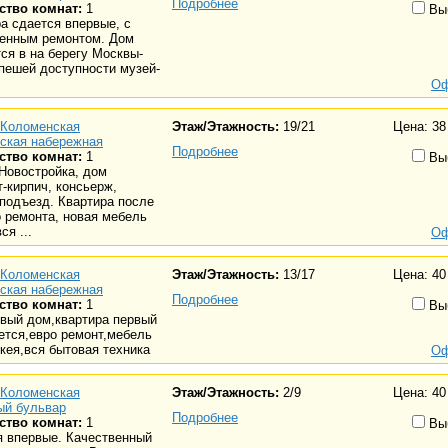
Подробнее
ство комнат:
1
Вы
а сдается впервые, с
венным ремонтом. Дом
ся в на берегу Москвы-
 пешей доступности музей-
Оф
Коломенская
Этаж/Этажность:
19/21
Цена: 38
нская набережная
Подробнее
ство комнат:
1
Вы
Новостройка, дом
-кирпич, консьерж,
подъезд. Квартира после
 ремонта, новая мебель
ся ...
Оф
Коломенская
Этаж/Этажность:
13/17
Цена: 40
нская набережная
Подробнее
ство комнат:
1
Вы
вый дом,квартира первый
ется,евро ремонт,мебель
кея,вся бытовая техника
Оф
Коломенская
Этаж/Этажность:
2/9
Цена: 40
ый бульвар
Подробнее
ство комнат:
1
Вы
я впервые. Качественный