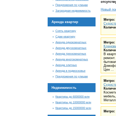
отсутств
Предложения по улицам
Новый пои
Загородная недвижимость
Метро:
Аренда квартир
Судост
Количе
Снять квартиру
Сдам квартиру
Метро:
Аренда однокомнатных
Кленов
Аренда двухкомнатных
Количе
Аренда трехкомнатных
В кварт
ремонт.
Аренда многокомнатных
бытовая
Аренда элитных
Домофо
Цен ...
Аренда в подмосковье
Предложения по улицам
Метро:
Судост
Недвижимость
Количе
Космети
мебель,
Квартиры до 6000000 млн
Металл
Квартиры до 10000000 млн
Квартиры до 15000000 млн
Метро: