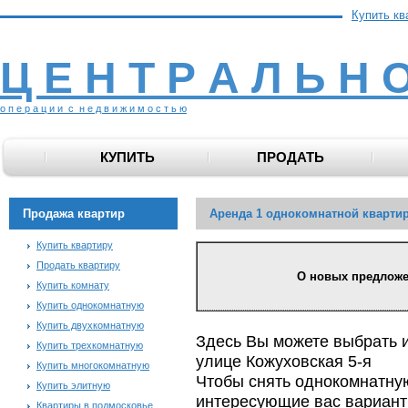
Купить кв
Ц Е Н Т Р А Л Ь Н 
о п е р а ц и и с н е д в и ж и м о с т ь ю
КУПИТЬ
ПРОДАТЬ
Продажа квартир
Аренда 1 однокомнатной квартир
Купить квартиру
Продать квартиру
О новых предложени
Купить комнату
Купить однокомнатную
Купить двухкомнатную
Здесь Вы можете выбрать 
Купить трехкомнатную
улице Кожуховская 5-я
Купить многокомнатную
Чтобы снять однокомнатную
Купить элитную
интересующие вас варианты
Квартиры в подмосковье