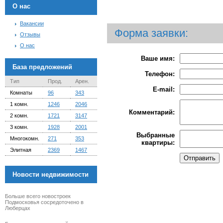
О нас
Вакансии
Форма заявки:
Отзывы
О нас
Ваше имя:
База предложений
Телефон:
Тип
Прод.
Арен.
E-mail:
Комнаты
96
343
1 комн.
1246
2046
Комментарий:
2 комн.
1721
3147
3 комн.
1928
2001
Выбранные
Многокомн.
271
353
квартиры:
Элитная
2369
1467
Новости недвижимости
Больше всего новостроек
Подмосковья сосредоточено в
Люберцах