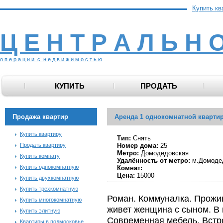
Купить кв
Ц Е Н Т Р А Л Ь Н 
о п е р а ц и и с н е д в и ж и м о с т ь ю
КУПИТЬ
ПРОДАТЬ
Продажа квартир
Аренда 1 однокомнатной кварти
Купить квартиру
Тип:
Снять
Продать квартиру
Номер дома:
25
Метро:
Домодедовская
Купить комнату
Удалённость от метро:
м.Домоде
Купить однокомнатную
Комнат:
Цена:
15000
Купить двухкомнатную
Купить трехкомнатную
Роман. Коммуналка. Прожив
Купить многокомнатную
живет женщина с сыном. В
Купить элитную
Современная мебель. Встро
Квартиры в подмосковье