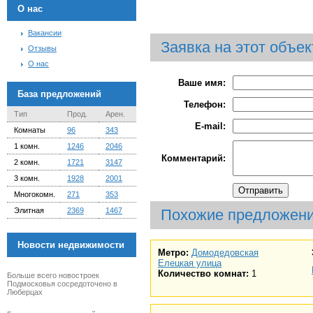
О нас
Вакансии
Заявка на этот объек
Отзывы
О нас
Ваше имя:
База предложений
Телефон:
Тип
Прод.
Арен.
E-mail:
Комнаты
96
343
1 комн.
1246
2046
Комментарий:
2 комн.
1721
3147
3 комн.
1928
2001
Многокомн.
271
353
Элитная
2369
1467
Похожие предложен
Новости недвижимости
Метро:
Домодедовская
Елецкая улица
Количество комнат:
1
Больше всего новостроек
Подмосковья сосредоточено в
Люберцах