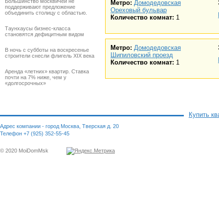
Большинство москвичей не
Метро:
Домодедовская
поддерживают предложение
Ореховый бульвар
объединить столицу с областью.
Количество комнат:
1
Таунхаусы бизнес-класса
становятся дефицитным видом
Метро:
Домодедовская
В ночь с субботы на воскресенье
Шипиловский проезд
строители снесли флигель XIX века
Количество комнат:
1
Аренда «летних» квартир. Ставка
почти на 7% ниже, чем у
«долгосрочных»
Купить кв
Адрес компании - город Москва, Тверская д. 20
Телефон +7 (925) 352-55-45
© 2020 MoiDomMsk