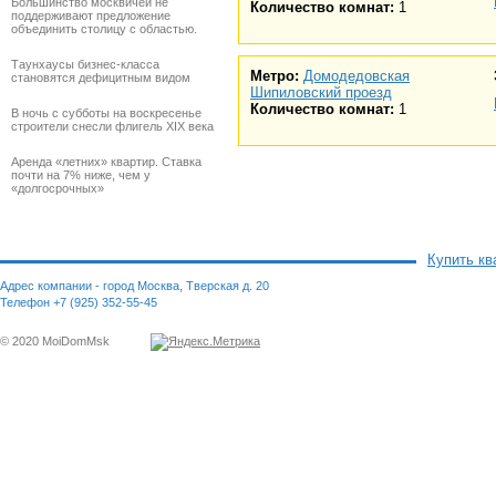
Большинство москвичей не
Количество комнат:
1
поддерживают предложение
объединить столицу с областью.
Таунхаусы бизнес-класса
Метро:
Домодедовская
становятся дефицитным видом
Шипиловский проезд
Количество комнат:
1
В ночь с субботы на воскресенье
строители снесли флигель XIX века
Аренда «летних» квартир. Ставка
почти на 7% ниже, чем у
«долгосрочных»
Купить кв
Адрес компании - город Москва, Тверская д. 20
Телефон +7 (925) 352-55-45
© 2020 MoiDomMsk