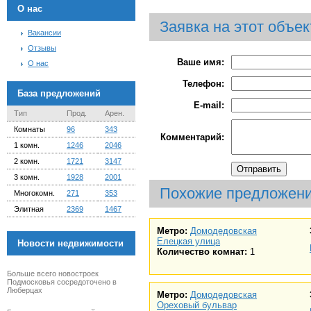
О нас
Заявка на этот объек
Вакансии
Отзывы
Ваше имя:
О нас
Телефон:
База предложений
E-mail:
Тип
Прод.
Арен.
Комнаты
96
343
Комментарий:
1 комн.
1246
2046
2 комн.
1721
3147
3 комн.
1928
2001
Похожие предложен
Многокомн.
271
353
Элитная
2369
1467
Метро:
Домодедовская
Елецкая улица
Новости недвижимости
Количество комнат:
1
Больше всего новостроек
Подмосковья сосредоточено в
Люберцах
Метро:
Домодедовская
Ореховый бульвар