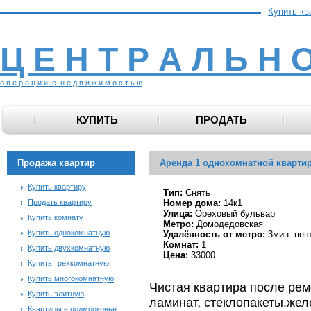
Купить кв
Ц Е Н Т Р А Л Ь Н 
о п е р а ц и и с н е д в и ж и м о с т ь ю
КУПИТЬ
ПРОДАТЬ
Продажа квартир
Аренда 1 однокомнатной кварти
Купить квартиру
Тип:
Снять
Продать квартиру
Номер дома:
14к1
Улица:
Ореховый бульвар
Купить комнату
Метро:
Домодедовская
Купить однокомнатную
Удалённость от метро:
3мин. пеш
Комнат:
1
Купить двухкомнатную
Цена:
33000
Купить трехкомнатную
Купить многокомнатную
Чистая квартира после рем
Купить элитную
ламинат, стеклопакеты.же
Квартиры в подмосковье