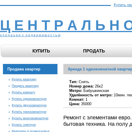
Купить кв
Ц Е Н Т Р А Л Ь Н 
о п е р а ц и и с н е д в и ж и м о с т ь ю
КУПИТЬ
ПРОДАТЬ
Продажа квартир
Аренда 1 однокомнатной кварти
Купить квартиру
Тип:
Снять
Продать квартиру
Номер дома:
26к2
Метро:
Бабушкинская
Купить комнату
Удалённость от метро:
10мин. пе
Купить однокомнатную
Комнат:
1
Цена:
35000
Купить двухкомнатную
Купить трехкомнатную
Ремонт с элементами евро
Купить многокомнатную
бытовая техника. На полу 
Купить элитную
Квартиры в подмосковье