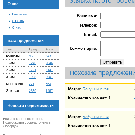
Заявка на этот объек
О нас
Вакансии
Ваше имя:
Отзывы
Телефон:
О нас
E-mail:
База предложений
Комментарий:
Тип
Прод.
Арен.
Комнаты
96
343
1 комн.
1246
2046
2 комн.
1721
3147
Похожие предложен
3 комн.
1928
2001
Многокомн.
271
353
Метро:
Бабушкинская
Элитная
2369
1467
Количество комнат:
1
Новости недвижимости
Метро:
Бабушкинская
Больше всего новостроек
Подмосковья сосредоточено в
Количество комнат:
1
Люберцах