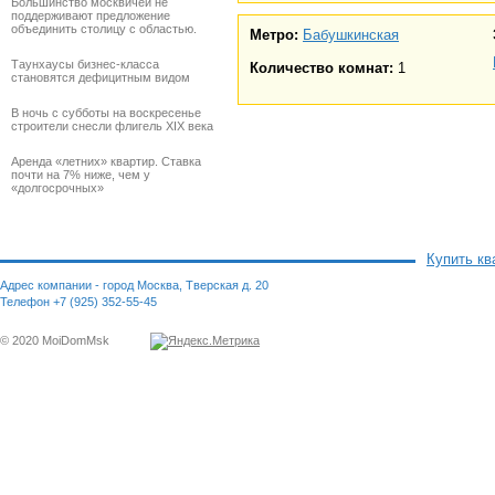
Большинство москвичей не
поддерживают предложение
объединить столицу с областью.
Метро:
Бабушкинская
Таунхаусы бизнес-класса
Количество комнат:
1
становятся дефицитным видом
В ночь с субботы на воскресенье
строители снесли флигель XIX века
Аренда «летних» квартир. Ставка
почти на 7% ниже, чем у
«долгосрочных»
Купить кв
Адрес компании - город Москва, Тверская д. 20
Телефон +7 (925) 352-55-45
© 2020 MoiDomMsk