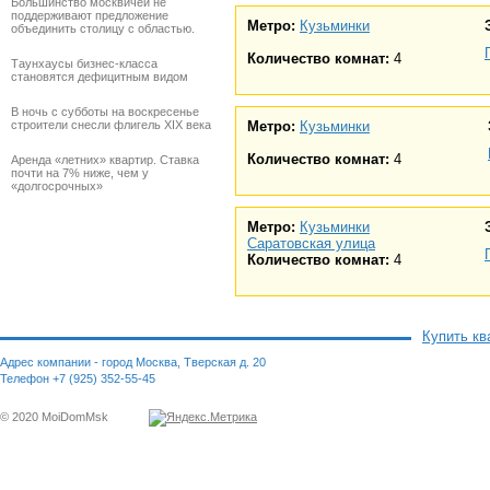
Большинство москвичей не
поддерживают предложение
Метро:
Кузьминки
объединить столицу с областью.
Количество комнат:
4
Таунхаусы бизнес-класса
становятся дефицитным видом
В ночь с субботы на воскресенье
строители снесли флигель XIX века
Метро:
Кузьминки
Количество комнат:
4
Аренда «летних» квартир. Ставка
почти на 7% ниже, чем у
«долгосрочных»
Метро:
Кузьминки
Саратовская улица
Количество комнат:
4
Купить кв
Адрес компании - город Москва, Тверская д. 20
Телефон +7 (925) 352-55-45
© 2020 MoiDomMsk