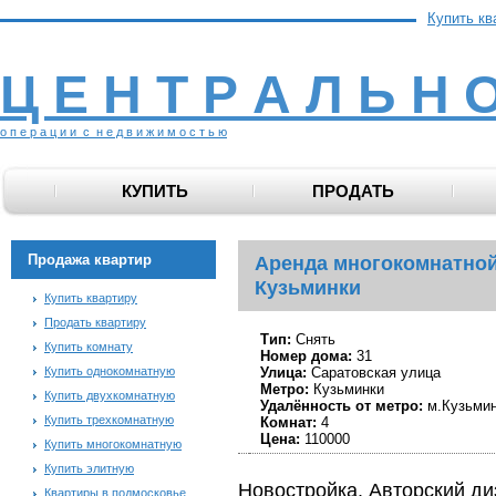
Купить кв
Ц Е Н Т Р А Л Ь Н 
о п е р а ц и и с н е д в и ж и м о с т ь ю
КУПИТЬ
ПРОДАТЬ
Продажа квартир
Аренда многокомнатной
Кузьминки
Купить квартиру
Продать квартиру
Тип:
Снять
Купить комнату
Номер дома:
31
Купить однокомнатную
Улица:
Саратовская улица
Метро:
Кузьминки
Купить двухкомнатную
Удалённость от метро:
м.Кузьми
Купить трехкомнатную
Комнат:
4
Цена:
110000
Купить многокомнатную
Купить элитную
Новостройка. Авторский ди
Квартиры в подмосковье