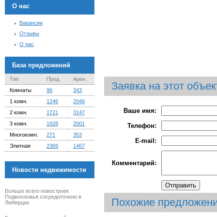
О нас
Вакансии
Отзывы
О нас
База предложений
Тип
Прод.
Арен.
Заявка на этот объек
Комнаты
96
343
1 комн.
1246
2046
Ваше имя:
2 комн.
1721
3147
3 комн.
1928
2001
Телефон:
Многокомн.
271
353
E-mail:
Элитная
2369
1467
Комментарий:
Новости недвижимости
Больше всего новостроек
Подмосковья сосредоточено в
Похожие предложен
Люберцах