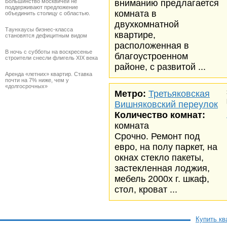
Большинство москвичей не
вниманию предлагается
поддерживают предложение
комната в
объединить столицу с областью.
двухкомнатной
Таунхаусы бизнес-класса
квартире,
становятся дефицитным видом
расположенная в
В ночь с субботы на воскресенье
благоустроенном
строители снесли флигель XIX века
районе, с развитой ...
Аренда «летних» квартир. Ставка
почти на 7% ниже, чем у
«долгосрочных»
Метро:
Третьяковская
Вишняковский переулок
Количество комнат:
комната
Срочно. Ремонт под
евро, на полу паркет, на
окнах стекло пакеты,
застекленная лоджия,
мебель 2000х г. шкаф,
стол, кроват ...
Купить кв