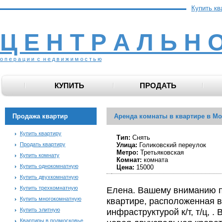
Купить кв
Ц Е Н Т Р А Л Ь Н 
о п е р а ц и и с н е д в и ж и м о с т ь ю
КУПИТЬ
ПРОДАТЬ
Продажа квартир
Аренда комнаты в квартире в Мо
Купить квартиру
Тип:
Снять
Продать квартиру
Улица:
Голиковский переулок
Метро:
Третьяковская
Купить комнату
Комнат:
комната
Купить однокомнатную
Цена:
15000
Купить двухкомнатную
Купить трехкомнатную
Елена. Вашему вниманию п
Купить многокомнатную
квартире, расположенная в
Купить элитную
инфраструктурой к/т, т/ц, .
Квартиры в подмосковье