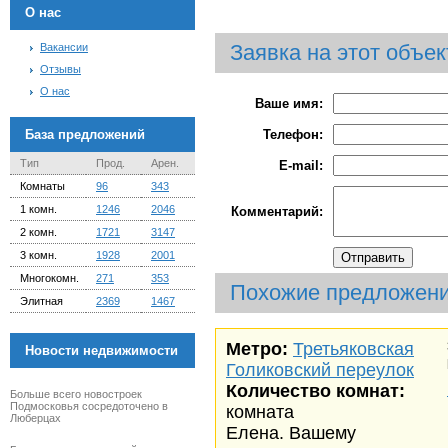
О нас
Заявка на этот объек
Вакансии
Отзывы
О нас
Ваше имя:
База предложений
Телефон:
Тип
Прод.
Арен.
E-mail:
Комнаты
96
343
1 комн.
1246
2046
Комментарий:
2 комн.
1721
3147
3 комн.
1928
2001
Многокомн.
271
353
Похожие предложен
Элитная
2369
1467
Метро:
Третьяковская
Новости недвижимости
Голиковский переулок
Количество комнат:
Больше всего новостроек
Подмосковья сосредоточено в
комната
Люберцах
Елена. Вашему