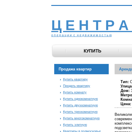
Ц Е Н Т Р А
о п е р а ц и и с н е д в и ж и м о с т ь ю
КУПИТЬ
Продажа квартир
Аренда
Купить квартиру
Тип:
С
Продать квартиру
Улица
Дом:
Купить комнату
Метро
Купить однокомнатную
Комна
Цена:
Купить двухкомнатную
Купить трехкомнатную
Великоле
Купить многокомнатную
современ
комплекс
Купить элитную
подсветк
Квартиры в подмосковье