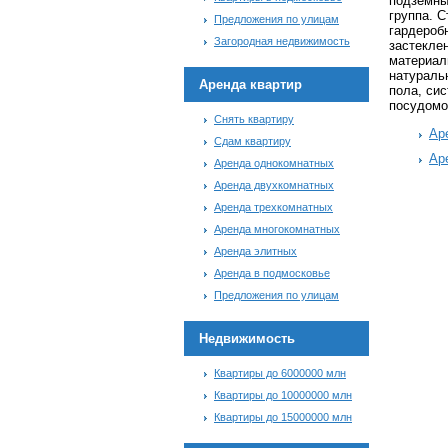
подземны
группа. С
Предложения по улицам
гардеробн
Загородная недвижимость
застекле
материалы
натуральн
Аренда квартир
пола, си
посудомо
Снять квартиру
Ар
Сдам квартиру
Ар
Аренда однокомнатных
Аренда двухкомнатных
Аренда трехкомнатных
Аренда многокомнатных
Аренда элитных
Аренда в подмосковье
Предложения по улицам
Недвижимость
Квартиры до 6000000 млн
Квартиры до 10000000 млн
Квартиры до 15000000 млн