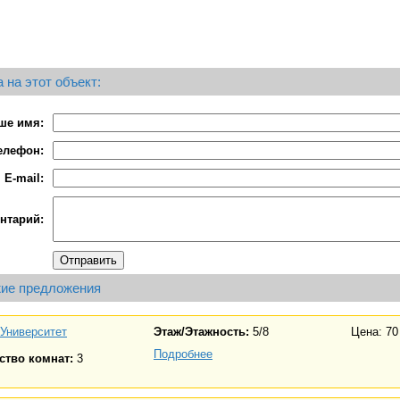
 на этот объект:
ше имя:
елефон:
E-mail:
нтарий:
ие предложения
Университет
Этаж/Этажность:
5/8
Цена: 70
Подробнее
ство комнат:
3