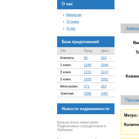
О нас
Вакансии
Отзывы
Заявка
О нас
База предложений
Ва
Тип
Прод.
Арен.
Т
Комнаты
96
343
1 комн.
1246
2046
2 комн.
1721
3147
Комме
3 комн.
1928
2001
Многокомн.
271
353
Элитная
2369
1467
Похож
Новости недвижимости
Метро:
Больше всего новостроек
Количе
Подмосковья сосредоточено в
Люберцах