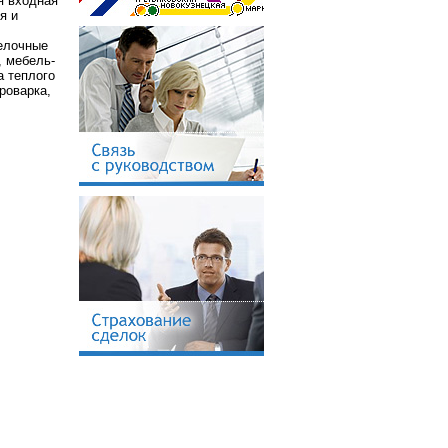
я входная
я и
делочные
, мебель-
а теплого
роварка,