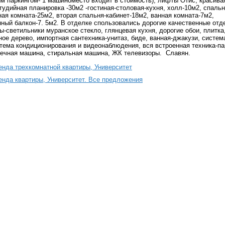
м паркингом- 1 машиноместо входит в стоимость), лифты Отис, красива
тудийная планировка -30м2 -гостиная-столовая-кухня, холл-10м2, спальн
ая комната-25м2, вторая спальня-кабинет-18м2, ванная комната-7м2,
нный балкон-7. 5м2. В отделке спользовались дорогие качественные от
-светильники муранское стекло, глянцевая кухня, дорогие обои, плитка
ое дерево, импортная сантехника-унитаз, биде, ванная-джакузи, систем
стема кондиционирования и видеонаблюдения, вся встроенная техника-па
ечная машина, стиральная машина, ЖК телевизоры. Славян.
енда трехкомнатной квартиры, Университет
енда квартиры, Университет. Все предложения