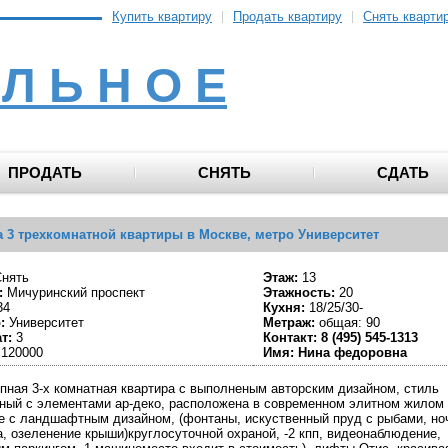
Купить квартиру
Продать квартиру
Снять кварти
 Л Ь Н О Е
ПРОДАТЬ
СНЯТЬ
СДАТЬ
 3 трехкомнатной квартиры в Москве, метро Университет
нять
Этаж:
13
:
Мичуринский проспект
Этажность:
20
34
Кухня:
18/25/30-
:
Университет
Метраж:
общая: 90
т:
3
Контакт:
8 (495) 545-1313
120000
Имя:
Нина федоровна
пная 3-х комнатная квартира с выполненым авторским дизайном, стиль
ный с элементами ар-деко, расположена в современном элитном жилом
е с ландшафтным дизайном, (фонтаны, искуственный пруд с рыбами, но
а, озеленение крыши)круглосуточной охраной, -2 кпп, видеонаблюдение,