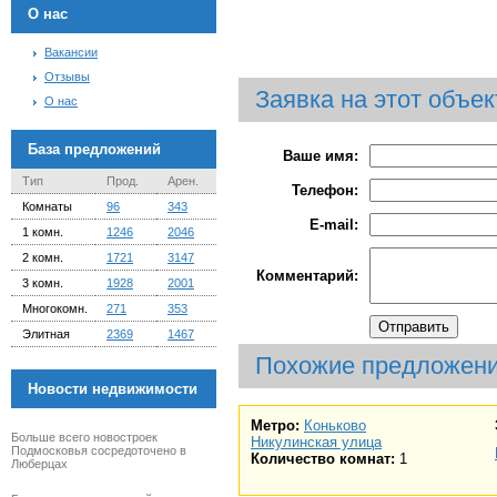
О нас
Вакансии
Отзывы
Заявка на этот объек
О нас
База предложений
Ваше имя:
Тип
Прод.
Арен.
Телефон:
Комнаты
96
343
E-mail:
1 комн.
1246
2046
2 комн.
1721
3147
Комментарий:
3 комн.
1928
2001
Многокомн.
271
353
Элитная
2369
1467
Похожие предложен
Новости недвижимости
Метро:
Коньково
Больше всего новостроек
Никулинская улица
Подмосковья сосредоточено в
Количество комнат:
1
Люберцах