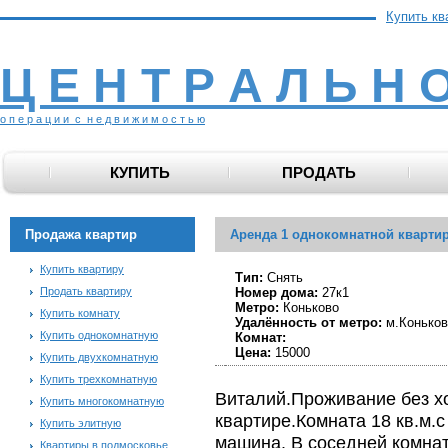
Купить кв
Ц Е Н Т Р А Л Ь Н 
о п е р а ц и и с н е д в и ж и м о с т ь ю
КУПИТЬ
ПРОДАТЬ
Продажа квартир
Аренда 1 однокомнатной кварти
Купить квартиру
Тип:
Снять
Продать квартиру
Номер дома:
27к1
Метро:
Коньково
Купить комнату
Удалённость от метро:
м.Коньков
Купить однокомнатную
Комнат:
Цена:
15000
Купить двухкомнатную
Купить трехкомнатную
Виталий.Проживание без х
Купить многокомнатную
квартире.Комната 18 кв.м.
Купить элитную
машина. В соседней комнат
Квартиры в подмосковье