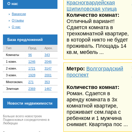
Красногвардейская
О нас
Шипиловская улица
Вакансии
Количество комнат:
Отличный вариант!
Отзывы
Сдается комната в
О нас
трехкомнатной квартире,
в которой никто не будет
База предложений
проживать. Площадь 14
Тип
Прод.
Арен.
кв.м, мебель ...
Комнаты
96
343
1 комн.
1246
2046
Метро:
Волгоградский
2 комн.
1721
3147
проспект
3 комн.
1928
2001
Многокомн.
271
353
Количество комнат:
Элитная
2369
1467
Роман. Сдается в
аренду комната в 3х
Новости недвижимости
комнатной квартире,
проживает сем.пара с
Больше всего новостроек
ребенком и 1 мужчина
Подмосковья сосредоточено в
Люберцах
снимает. Квартира пос ...