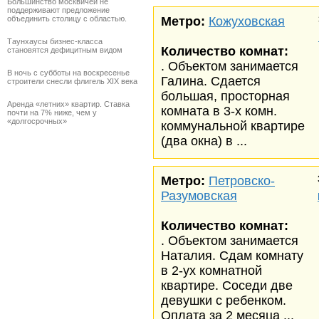
Большинство москвичей не
поддерживают предложение
объединить столицу с областью.
Метро:
Кожуховская
Таунхаусы бизнес-класса
Количество комнат:
становятся дефицитным видом
. Объектом занимается
В ночь с субботы на воскресенье
Галина. Сдается
строители снесли флигель XIX века
большая, просторная
Аренда «летних» квартир. Ставка
комната в 3-х комн.
почти на 7% ниже, чем у
«долгосрочных»
коммунальной квартире
(два окна) в ...
Метро:
Петровско-
Разумовская
Количество комнат:
. Объектом занимается
Наталия. Сдам комнату
в 2-ух комнатной
квартире. Соседи две
девушки с ребенком.
Оплата за 2 месяца ...