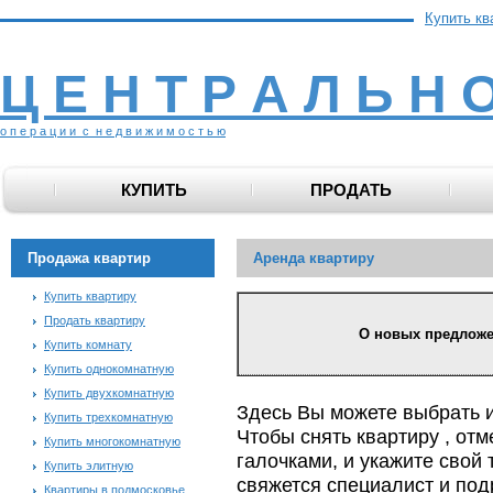
Купить кв
Ц Е Н Т Р А Л Ь Н 
о п е р а ц и и с н е д в и ж и м о с т ь ю
КУПИТЬ
ПРОДАТЬ
Продажа квартир
Аренда квартиру
Купить квартиру
Продать квартиру
О новых предложени
Купить комнату
Купить однокомнатную
Купить двухкомнатную
Здесь Вы можете выбрать 
Купить трехкомнатную
Чтобы снять квартиру , от
Купить многокомнатную
галочками, и укажите свой 
Купить элитную
свяжется специалист и по
Квартиры в подмосковье